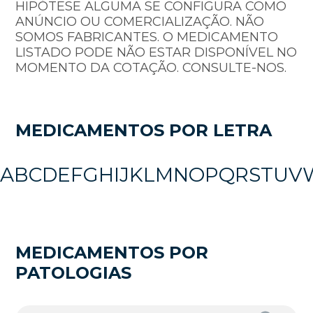
HIPÓTESE ALGUMA SE CONFIGURA COMO
ANÚNCIO OU COMERCIALIZAÇÃO. NÃO
SOMOS FABRICANTES. O MEDICAMENTO
LISTADO PODE NÃO ESTAR DISPONÍVEL NO
MOMENTO DA COTAÇÃO. CONSULTE-NOS.
MEDICAMENTOS POR LETRA
A
B
C
D
E
F
G
H
I
J
K
L
M
N
O
P
Q
R
S
T
U
V
MEDICAMENTOS POR
PATOLOGIAS