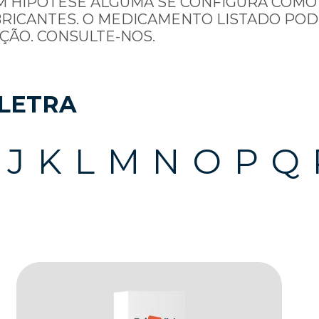
M HIPÓTESE ALGUMA SE CONFIGURA COMO
BRICANTES. O MEDICAMENTO LISTADO POD
ÇÃO. CONSULTE-NOS.
LETRA
J
K
L
M
N
O
P
Q