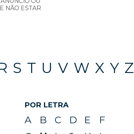
 ANÚNCIO OU
E NÃO ESTAR
R
S
T
U
V
W
X
Y
Z
POR LETRA
A
B
C
D
E
F