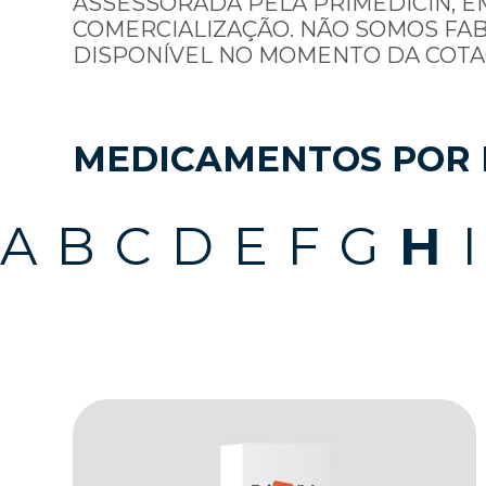
ASSESSORADA PELA PRIMEDICIN, E
COMERCIALIZAÇÃO. NÃO SOMOS FA
DISPONÍVEL NO MOMENTO DA COTA
MEDICAMENTOS POR 
A
B
C
D
E
F
G
H
I