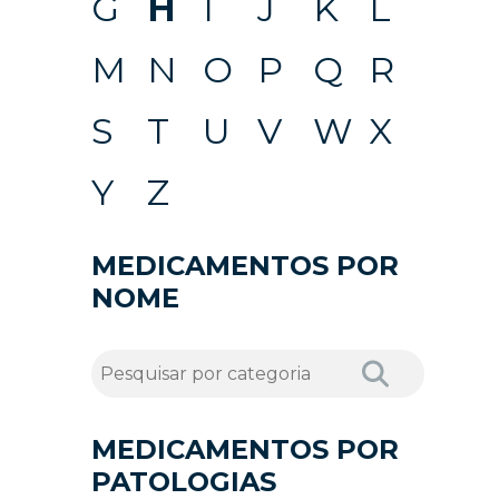
G
H
I
J
K
L
M
N
O
P
Q
R
S
T
U
V
W
X
Y
Z
MEDICAMENTOS POR
NOME
MEDICAMENTOS POR
PATOLOGIAS