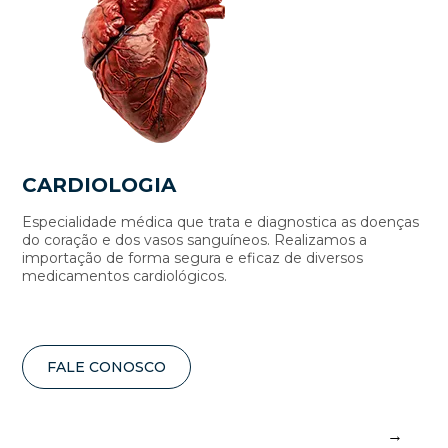
CARDIOLOGIA
E
Especialidade médica que trata e diagnostica as doenças
Esp
do coração e dos vasos sanguíneos. Realizamos a
re
importação de forma segura e eficaz de diversos
ex
medicamentos cardiológicos.
sol
FALE CONOSCO