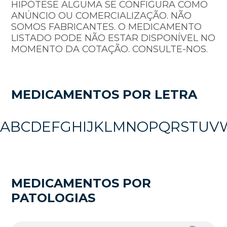
HIPÓTESE ALGUMA SE CONFIGURA COMO
ANÚNCIO OU COMERCIALIZAÇÃO. NÃO
SOMOS FABRICANTES. O MEDICAMENTO
LISTADO PODE NÃO ESTAR DISPONÍVEL NO
MOMENTO DA COTAÇÃO. CONSULTE-NOS.
MEDICAMENTOS POR LETRA
A
B
C
D
E
F
G
H
I
J
K
L
M
N
O
P
Q
R
S
T
U
V
MEDICAMENTOS POR
PATOLOGIAS