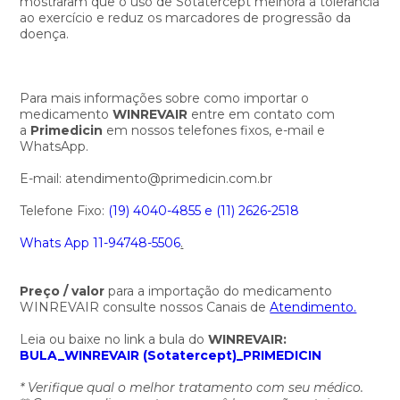
mostraram que o uso de Sotatercept melhora a tolerância
ao exercício e reduz os marcadores de progressão da
doença.
Para mais informações sobre como importar o
medicamento
WINREVAIR
entre em contato com
a
Primedicin
em nossos telefones fixos, e-mail e
WhatsApp.
E-mail: atendimento@primedicin.com.br
Telefone Fixo:
(19) 4040-4855 e
(11) 2626-2518
Whats App 11-94748-5506
.
Preço / valor
para a importação do medicamento
WINREVAIR
consulte nossos Canais de
Atendimento.
Leia ou baixe no link a bula do
WINREVAIR:
BULA_WINREVAIR (Sotatercept)_PRIMEDICIN
* Verifique qual o melhor tratamento com seu médico.