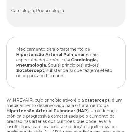
Cardiologia, Pneumologia
Medicamento para o tratamento de
Hipertensão Arterial Pulmonar
e na(s)
especialidade(s) médica(s)
Cardiologia,
Pneumologia
. Seu(s) princípio(s) ativo(s):
Sotatercept
, substância(s) que faz(em) efeito
no organismo humano.
WINREVAIR, cujo princípio ativo é o
Sotatercept
, é um
medicamento desenvolvido para o tratamento da
Hipertensão Arterial Pulmonar (HAP)
, uma doença
crônica e progressiva caracterizada pelo aumento da
pressão nas artérias dos pulmões, que pode levar à
insuficiência cardíaca direita e redução significativa da
qualidade de vida. A HAP é uma condição rara, mas grave,