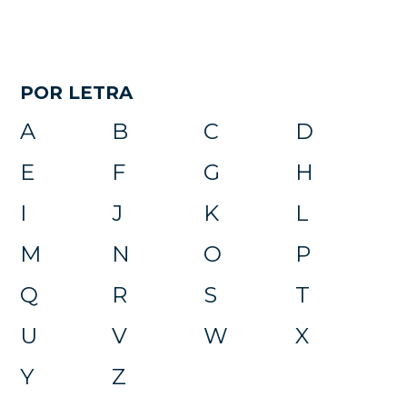
POR LETRA
A
B
C
D
E
F
G
H
I
J
K
L
M
N
O
P
Q
R
S
T
U
V
W
X
Y
Z