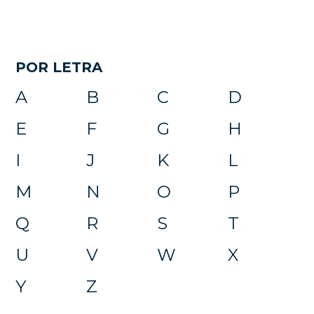
POR LETRA
A
B
C
D
E
F
G
H
I
J
K
L
M
N
O
P
Q
R
S
T
U
V
W
X
Y
Z