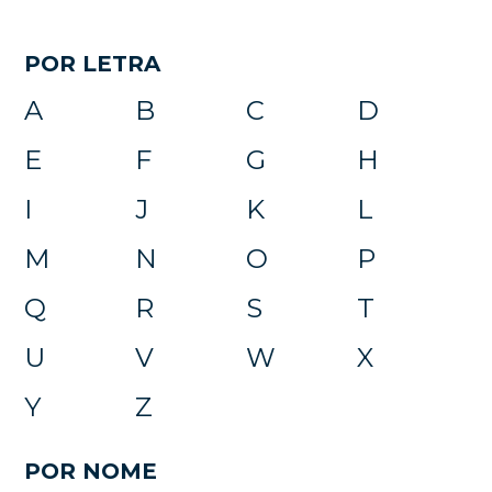
POR LETRA
A
B
C
D
E
F
G
H
I
J
K
L
M
N
O
P
Q
R
S
T
U
V
W
X
Y
Z
POR NOME