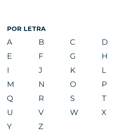
POR LETRA
A
B
C
D
E
F
G
H
I
J
K
L
M
N
O
P
Q
R
S
T
U
V
W
X
Y
Z