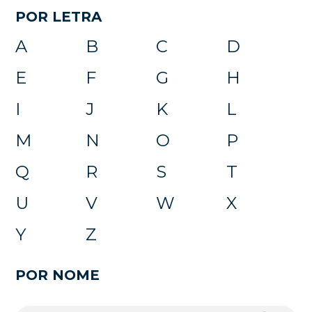
POR LETRA
A
B
C
D
E
F
G
H
I
J
K
L
M
N
O
P
Q
R
S
T
U
V
W
X
Y
Z
POR NOME