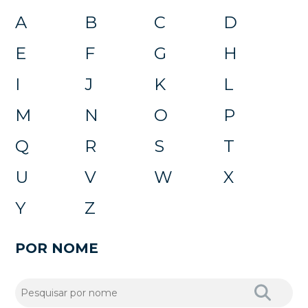
A
B
C
D
E
F
G
H
I
J
K
L
M
N
O
P
Q
R
S
T
U
V
W
X
Y
Z
POR NOME