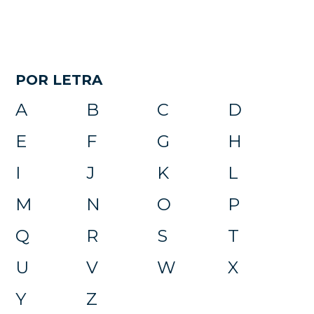
POR LETRA
A
B
C
D
E
F
G
H
I
J
K
L
M
N
O
P
Q
R
S
T
U
V
W
X
Y
Z