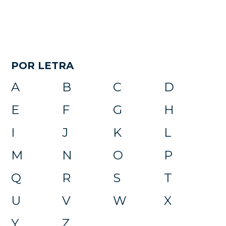
POR LETRA
A
B
C
D
E
F
G
H
I
J
K
L
M
N
O
P
Q
R
S
T
U
V
W
X
Y
Z