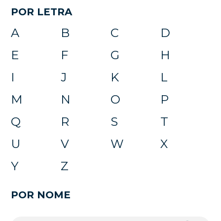
POR LETRA
A
B
C
D
E
F
G
H
I
J
K
L
M
N
O
P
Q
R
S
T
U
V
W
X
Y
Z
POR NOME