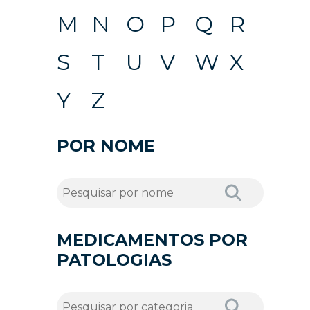
M
N
O
P
Q
R
S
T
U
V
W
X
Y
Z
POR NOME
MEDICAMENTOS POR
PATOLOGIAS