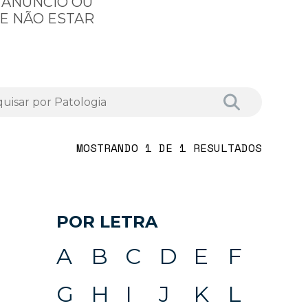
 ANÚNCIO OU
E NÃO ESTAR
MOSTRANDO 1 DE 1 RESULTADOS
POR LETRA
A
B
C
D
E
F
G
H
I
J
K
L