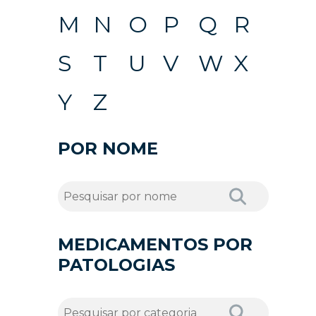
M
N
O
P
Q
R
S
T
U
V
W
X
Y
Z
POR NOME
MEDICAMENTOS POR
PATOLOGIAS