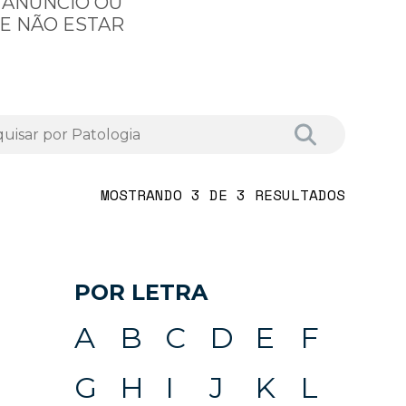
 ANÚNCIO OU
E NÃO ESTAR
MOSTRANDO 3 DE 3 RESULTADOS
POR LETRA
A
B
C
D
E
F
G
H
I
J
K
L