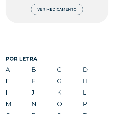
VER MEDICAMENTO
POR LETRA
A
B
C
D
E
F
G
H
I
J
K
L
M
N
O
P