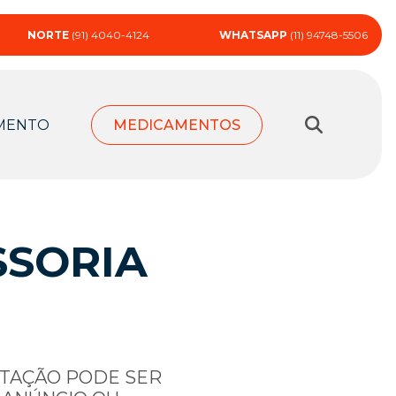
NORTE
(91) 4040-4124
WHATSAPP
(11) 94748-5506
MENTO
MEDICAMENTOS
SSORIA
RTAÇÃO PODE SER