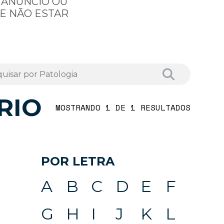
 ANÚNCIO OU
E NÃO ESTAR
RIO
MOSTRANDO 1 DE 1 RESULTADOS
POR LETRA
A
B
C
D
E
F
G
H
I
J
K
L