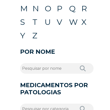
M
N
O
P
Q
R
S
T
U
V
W
X
Y
Z
POR NOME
MEDICAMENTOS POR
PATOLOGIAS