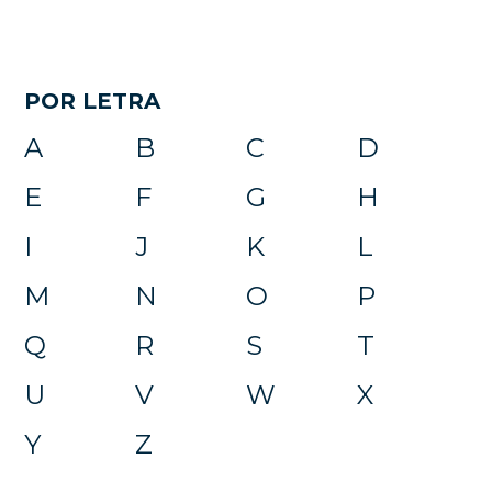
POR LETRA
A
B
C
D
E
F
G
H
I
J
K
L
M
N
O
P
Q
R
S
T
U
V
W
X
Y
Z