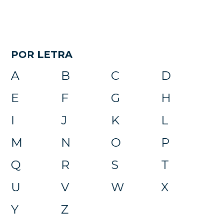
POR LETRA
A
B
C
D
E
F
G
H
I
J
K
L
M
N
O
P
Q
R
S
T
U
V
W
X
Y
Z