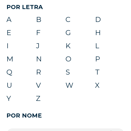
POR LETRA
A
B
C
D
E
F
G
H
I
J
K
L
M
N
O
P
Q
R
S
T
U
V
W
X
Y
Z
POR NOME