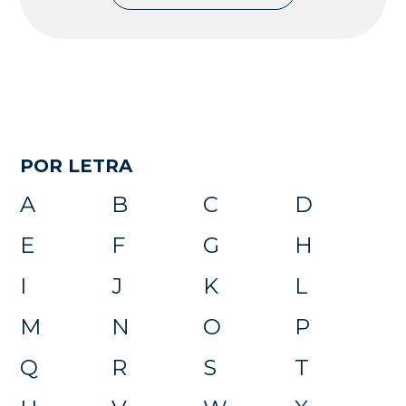
POR LETRA
A
B
C
D
E
F
G
H
I
J
K
L
M
N
O
P
Q
R
S
T