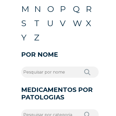
M
N
O
P
Q
R
S
T
U
V
W
X
Y
Z
POR NOME
MEDICAMENTOS POR
PATOLOGIAS