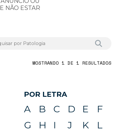
 ANÚNCIO OU
E NÃO ESTAR
MOSTRANDO 1 DE 1 RESULTADOS
POR LETRA
A
B
C
D
E
F
G
H
I
J
K
L