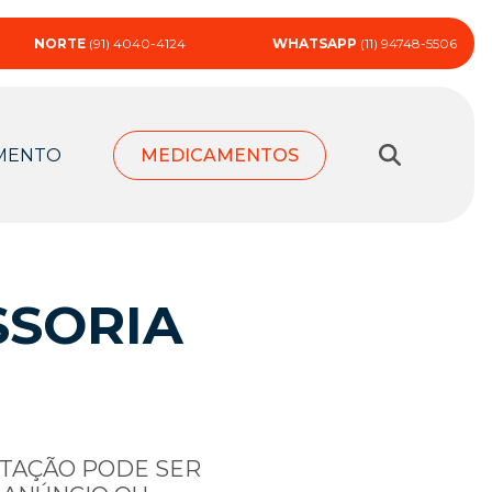
NORTE
(91) 4040-4124
WHATSAPP
(11) 94748-5506
MENTO
MEDICAMENTOS
SSORIA
RTAÇÃO PODE SER