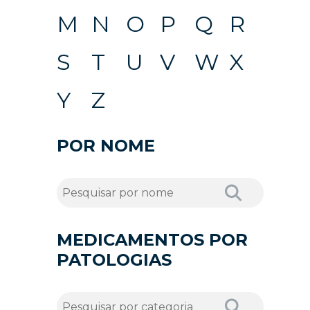
M
N
O
P
Q
R
S
T
U
V
W
X
Y
Z
POR NOME
MEDICAMENTOS POR
PATOLOGIAS