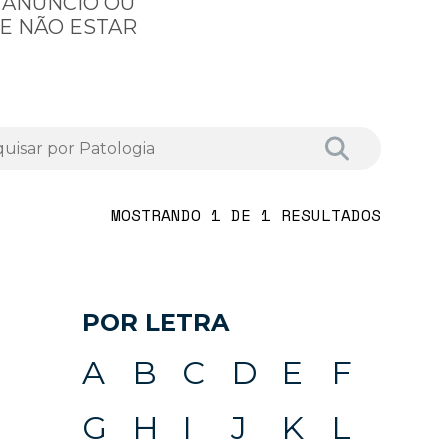
 ANÚNCIO OU
E NÃO ESTAR
MOSTRANDO 1 DE 1 RESULTADOS
POR LETRA
A
B
C
D
E
F
G
H
I
J
K
L