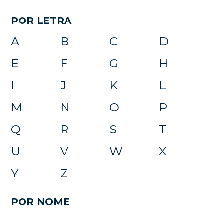
POR LETRA
A
B
C
D
E
F
G
H
I
J
K
L
M
N
O
P
Q
R
S
T
U
V
W
X
Y
Z
POR NOME