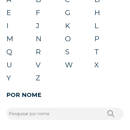
E
F
G
H
I
J
K
L
M
N
O
P
Q
R
S
T
U
V
W
X
Y
Z
POR NOME