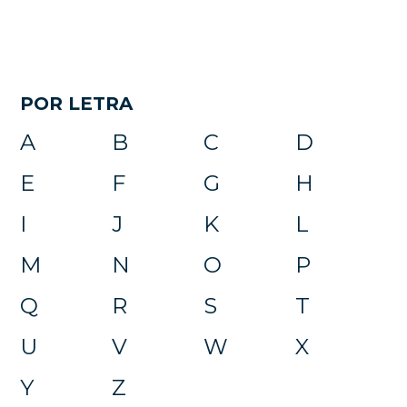
POR LETRA
A
B
C
D
E
F
G
H
I
J
K
L
M
N
O
P
Q
R
S
T
U
V
W
X
Y
Z