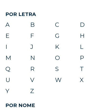
POR LETRA
A
B
C
D
E
F
G
H
I
J
K
L
M
N
O
P
Q
R
S
T
U
V
W
X
Y
Z
POR NOME