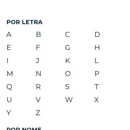
POR LETRA
A
B
C
D
E
F
G
H
I
J
K
L
M
N
O
P
Q
R
S
T
U
V
W
X
Y
Z
POR NOME