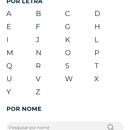
POR LETRA
A
B
C
D
E
F
G
H
I
J
K
L
M
N
O
P
Q
R
S
T
U
V
W
X
Y
Z
POR NOME