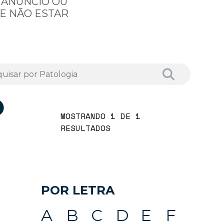
 ANÚNCIO OU
E NÃO ESTAR
O
MOSTRANDO 1 DE 1
RESULTADOS
POR LETRA
A
B
C
D
E
F