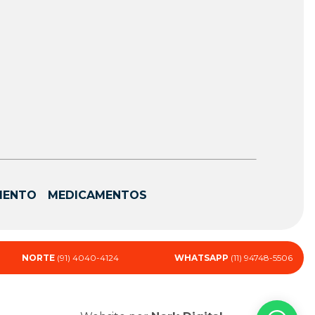
MENTO
MEDICAMENTOS
NORTE
(91) 4040-4124
WHATSAPP
(11) 94748-5506