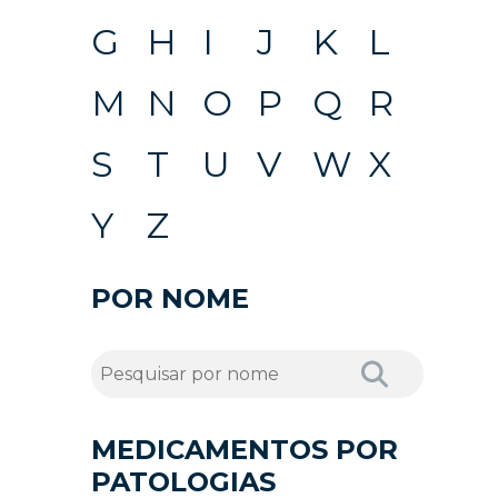
G
H
I
J
K
L
M
N
O
P
Q
R
S
T
U
V
W
X
Y
Z
POR NOME
MEDICAMENTOS POR
PATOLOGIAS