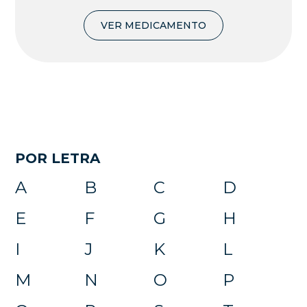
VER MEDICAMENTO
POR LETRA
A
B
C
D
E
F
G
H
I
J
K
L
M
N
O
P