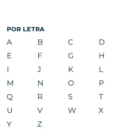
POR LETRA
A
B
C
D
E
F
G
H
I
J
K
L
M
N
O
P
Q
R
S
T
U
V
W
X
Y
Z