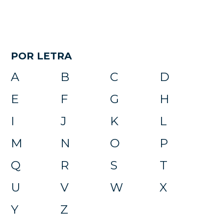
POR LETRA
A
B
C
D
E
F
G
H
I
J
K
L
M
N
O
P
Q
R
S
T
U
V
W
X
Y
Z