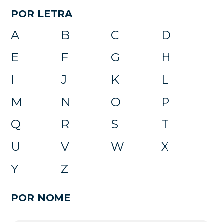
POR LETRA
A
B
C
D
E
F
G
H
I
J
K
L
M
N
O
P
Q
R
S
T
U
V
W
X
Y
Z
POR NOME