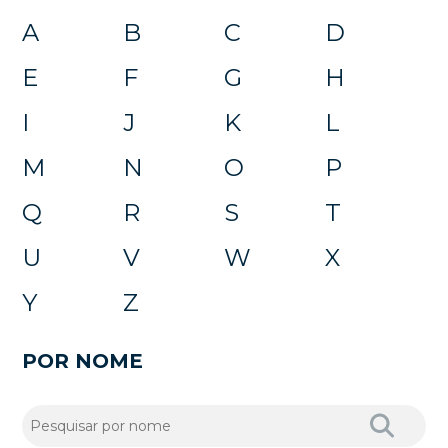
A
B
C
D
E
F
G
H
I
J
K
L
M
N
O
P
Q
R
S
T
U
V
W
X
Y
Z
POR NOME