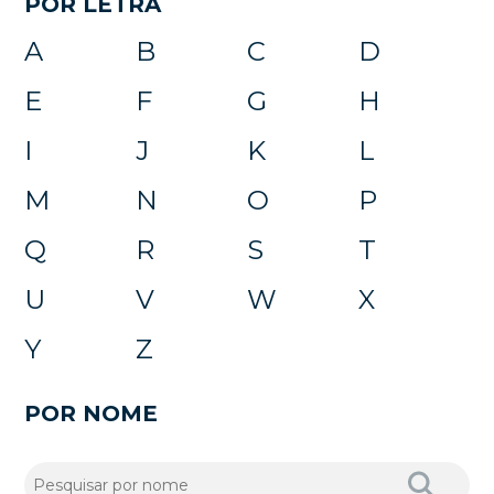
POR LETRA
A
B
C
D
E
F
G
H
I
J
K
L
M
N
O
P
Q
R
S
T
U
V
W
X
Y
Z
POR NOME