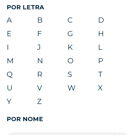
POR LETRA
A
B
C
D
E
F
G
H
I
J
K
L
M
N
O
P
Q
R
S
T
U
V
W
X
Y
Z
POR NOME