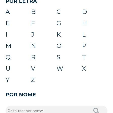
POR LETRA
A
B
C
D
E
F
G
H
I
J
K
L
M
N
O
P
Q
R
S
T
U
V
W
X
Y
Z
POR NOME