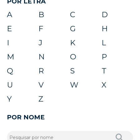
POR LETRA
A
B
C
D
E
F
G
H
I
J
K
L
M
N
O
P
Q
R
S
T
U
V
W
X
Y
Z
POR NOME