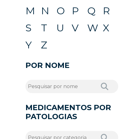
M
N
O
P
Q
R
S
T
U
V
W
X
Y
Z
POR NOME
MEDICAMENTOS POR
PATOLOGIAS