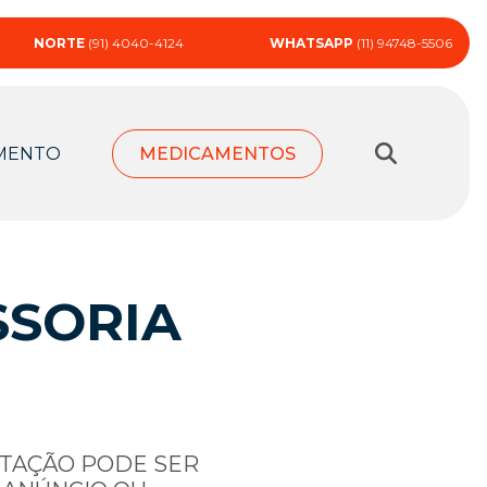
NORTE
(91) 4040-4124
WHATSAPP
(11) 94748-5506
MENTO
MEDICAMENTOS
SSORIA
RTAÇÃO PODE SER