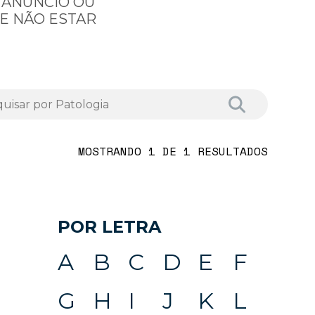
 ANÚNCIO OU
E NÃO ESTAR
MOSTRANDO 1 DE 1 RESULTADOS
POR LETRA
A
B
C
D
E
F
G
H
I
J
K
L