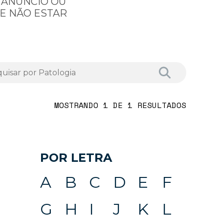
 ANÚNCIO OU
E NÃO ESTAR
MOSTRANDO 1 DE 1 RESULTADOS
POR LETRA
A
B
C
D
E
F
G
H
I
J
K
L