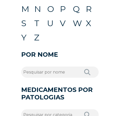
M
N
O
P
Q
R
S
T
U
V
W
X
Y
Z
POR NOME
MEDICAMENTOS POR
PATOLOGIAS