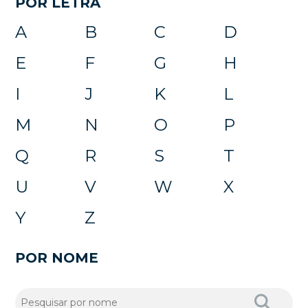
POR LETRA
A
B
C
D
E
F
G
H
I
J
K
L
M
N
O
P
Q
R
S
T
U
V
W
X
Y
Z
POR NOME