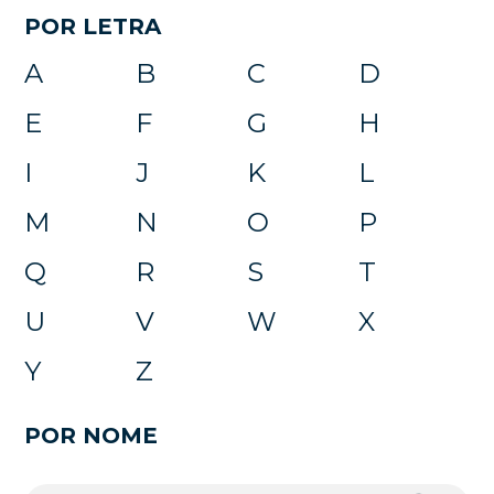
POR LETRA
A
B
C
D
E
F
G
H
I
J
K
L
M
N
O
P
Q
R
S
T
U
V
W
X
Y
Z
POR NOME