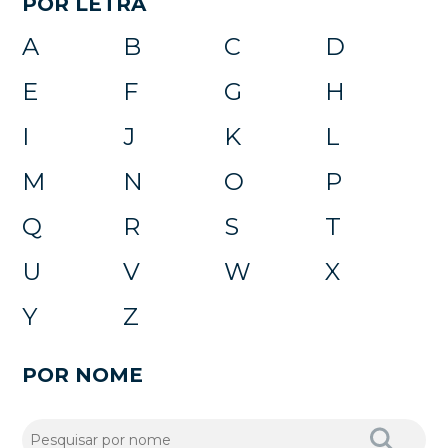
POR LETRA
A
B
C
D
E
F
G
H
I
J
K
L
M
N
O
P
Q
R
S
T
U
V
W
X
Y
Z
POR NOME