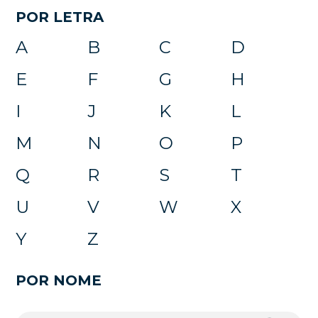
POR LETRA
A
B
C
D
E
F
G
H
I
J
K
L
M
N
O
P
Q
R
S
T
U
V
W
X
Y
Z
POR NOME