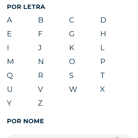
POR LETRA
A
B
C
D
E
F
G
H
I
J
K
L
M
N
O
P
Q
R
S
T
U
V
W
X
Y
Z
POR NOME