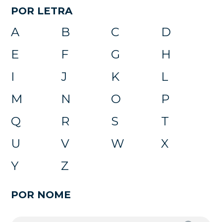
POR LETRA
A
B
C
D
E
F
G
H
I
J
K
L
M
N
O
P
Q
R
S
T
U
V
W
X
Y
Z
POR NOME