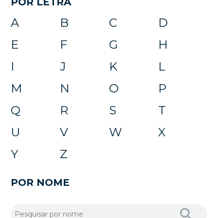
POR LETRA
A
B
C
D
E
F
G
H
I
J
K
L
M
N
O
P
Q
R
S
T
U
V
W
X
Y
Z
POR NOME