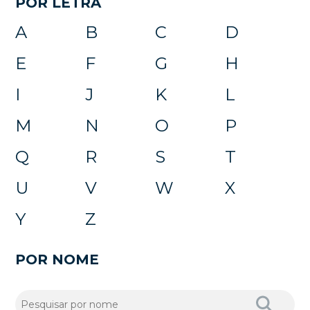
POR LETRA
A
B
C
D
E
F
G
H
I
J
K
L
M
N
O
P
Q
R
S
T
U
V
W
X
Y
Z
POR NOME