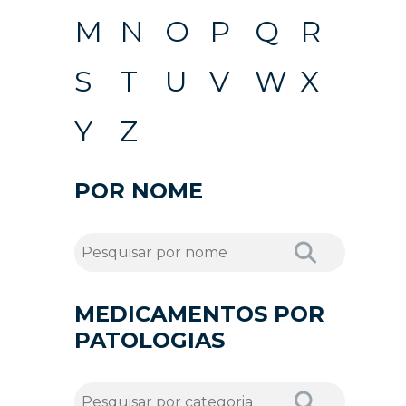
M
N
O
P
Q
R
S
T
U
V
W
X
Y
Z
POR NOME
MEDICAMENTOS POR
PATOLOGIAS