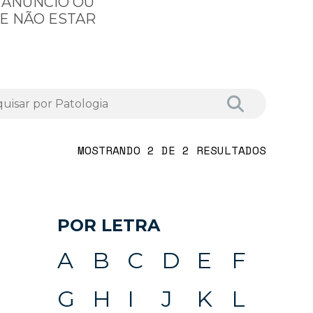
 ANÚNCIO OU
E NÃO ESTAR
MOSTRANDO 2 DE 2 RESULTADOS
POR LETRA
A
B
C
D
E
F
G
H
I
J
K
L